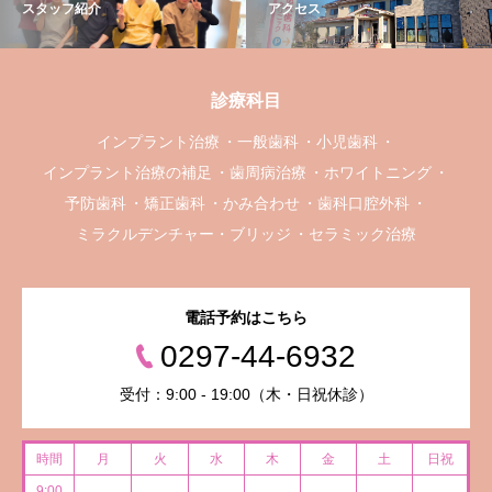
スタッフ紹介
アクセス
診療科目
インプラント治療
一般歯科
小児歯科
インプラント治療の補足
歯周病治療
ホワイトニング
予防歯科
矯正歯科
かみ合わせ
歯科口腔外科
ミラクルデンチャー・ブリッジ
セラミック治療
電話予約はこちら
0297-44-6932
受付：9:00 - 19:00（木・日祝休診）
時間
月
火
水
木
金
土
日祝
9:00