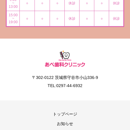
~
○
○
○
休診
○
○
休診
13:00
15:00
~
○
○
○
休診
○
○
休診
19:00
〒302-0122 茨城県守谷市小山336-9
TEL:0297-44-6932
トップページ
お知らせ