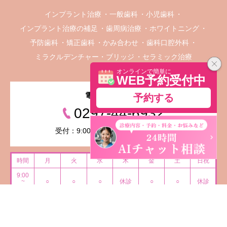
インプラント治療
一般歯科
小児歯科
インプラント治療の補足
歯周病治療
ホワイトニング
予防歯科
矯正歯科
かみ合わせ
歯科口腔外科
ミラクルデンチャー・ブリッジ
セラミック治療
オンラインで簡単に
WEB予約受付中
電話予約はこちら
予約する
0297-44-6932
受付：9:00 - 19:00（木・日祝休診）
時間
月
火
水
木
金
土
日祝
9:00
~
○
○
○
休診
○
○
休診
13:00
15:00
電話予約はこちらから
~
○
○
○
休診
○
○
休診
19:00