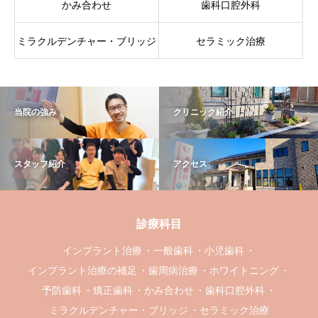
かみ合わせ
歯科口腔外科
ミラクルデンチャー・ブリッジ
セラミック治療
当院の強み
クリニック紹介
スタッフ紹介
アクセス
診療科目
インプラント治療
一般歯科
小児歯科
インプラント治療の補足
歯周病治療
ホワイトニング
予防歯科
矯正歯科
かみ合わせ
歯科口腔外科
ミラクルデンチャー・ブリッジ
セラミック治療