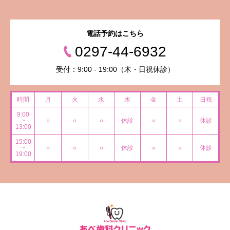
電話予約はこちら
0297-44-6932
受付：9:00 - 19:00（木・日祝休診）
時間
月
火
水
木
金
土
日祝
9:00
~
○
○
○
休診
○
○
休診
13:00
15:00
~
○
○
○
休診
○
○
休診
19:00